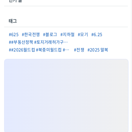
인기 글
태그
#625
#한국전쟁
#블로그
#지하철
#모기
#6.25
##부동산정책 #토지거래허가구역 #동탄부동산 #기흥부동산 #구리부동산 #부동산규제 #2026부동산
##2026월드컵 #북중미월드컵 #FIFA월드컵 #월드컵 #월드컵32강 #축구 #축구소식 #축구뉴스 #국가대표 #월드컵일정 #월드컵결과 #우승후보 #브라질 #아르헨티나 #프랑스 #잉글랜드 #일본축구 #캐나다 #스포츠 #축구팬
#전쟁
#2025 말복