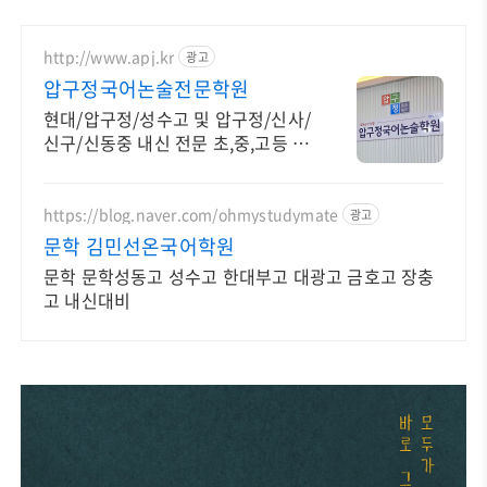
http://www.apj.kr
광고
압구정국어논술전문학원
현대/압구정/성수고 및 압구정/신사/
신구/신동중 내신 전문 초,중,고등 국
어학원.
https://blog.naver.com/ohmystudymate
광고
문학 김민선온국어학원
문학 문학성동고 성수고 한대부고 대광고 금호고 장충
고 내신대비