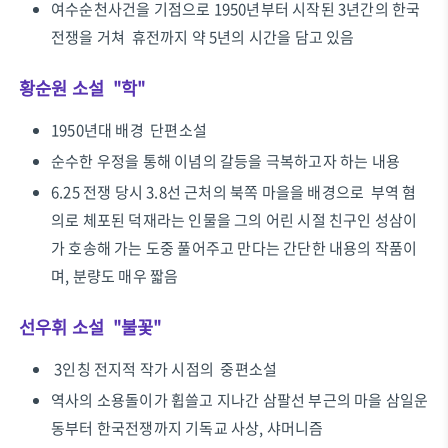
여수순천사건을 기점으로 1950년부터 시작된 3년간의 한국
전쟁을 거쳐 휴전까지 약 5년의 시간을 담고 있음
황순원 소설 "학"
1950년대 배경 단편소설
순수한 우정을 통해 이념의 갈등을 극복하고자 하는 내용
6.25 전쟁 당시 3.8선 근처의 북쪽 마을을 배경으로 부역 혐
의로 체포된 덕재라는 인물을 그의 어린 시절 친구인 성삼이
가 호송해 가는 도중 풀어주고 만다는 간단한 내용의 작품이
며, 분량도 매우 짧음
선우휘 소설 "불꽃"
3인칭 전지적 작가 시점의 중편소설
역사의 소용돌이가 휩쓸고 지나간 삼팔선 부근의 마을 삼일운
동부터 한국전쟁까지 기독교 사상, 샤머니즘