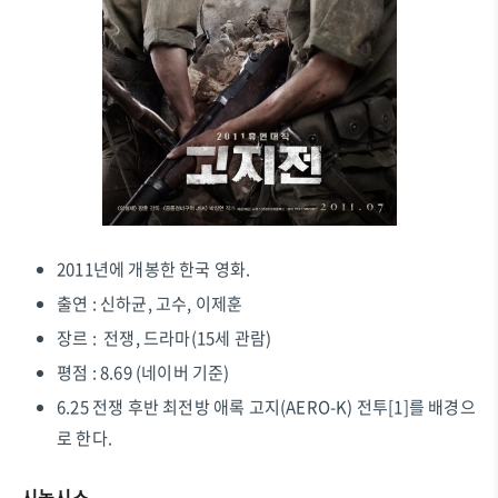
2011년에 개봉한 한국 영화.
출연 : 신하균, 고수, 이제훈
장르 : 전쟁, 드라마(15세 관람)
평점 : 8.69 (네이버 기준)
6.25 전쟁 후반 최전방 애록 고지(AERO-K) 전투[1]를 배경으
로 한다.
시놉시스