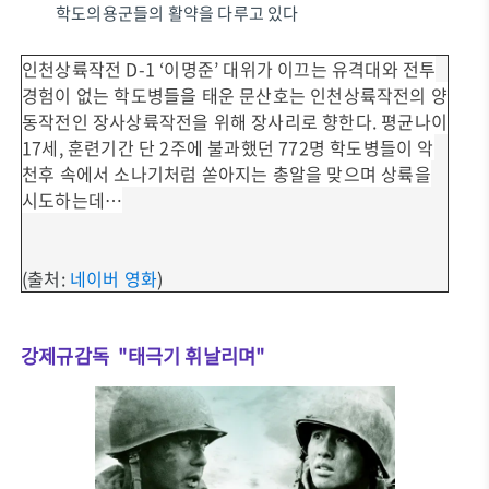
학도의용군들의 활약을 다루고 있다
인천상륙작전 D-1 ‘이명준’ 대위가 이끄는 유격대와 전투
경험이 없는 학도병들을 태운 문산호는 인천상륙작전의 양
동작전인 장사상륙작전을 위해 장사리로 향한다. 평균나이
17세, 훈련기간 단 2주에 불과했던 772명 학도병들이 악
천후 속에서 소나기처럼 쏟아지는 총알을 맞으며 상륙을
시도하는데…
(출처:
네이버 영화
)
강제규감독 "태극기 휘날리며"