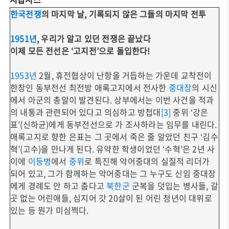
한국전쟁
의 마지막 날, 기록되지 않은 그들의 마지막 전투
1951년
, 우리가 알고 있던 전쟁은 끝났다
이제 모든 전선은 ‘고지전’으로 돌입한다!
1953년
2월, 휴전협상이 난항을 거듭하는 가운데 교착전이
한창인 동부전선 최전방 애록고지에서 전사한
중대장
의 시신
에서 아군의 총알이 발견된다. 상부에서는 이번 사건을 적과
의 내통과 관련되어 있다고 의심하고 방첩대
[3]
중위 ‘강은
표’(신하균)에게 동부전선으로 가 조사하라는 임무를 내린다.
애록고지로 향한 은표는 그 곳에서 죽은 줄 알았던 친구 ‘김수
혁’(고수)을 만나게 된다. 유약한 학생이었던 ‘수혁’은 2년 사
이에
이등병
에서
중위
로 특진해 악어중대의 실질적 리더가
되어 있고, 그가 함께하는 악어중대는 그 누구도 신임 중대장
에게 경례도 안 하고 춥다고
북한군
군복을 덧입는 병사들, 갈
곳 없는 어린애들, 심지어 갓 20살이 된 어린 청년이 대위로
있는 등 뭔가 미심쩍다.