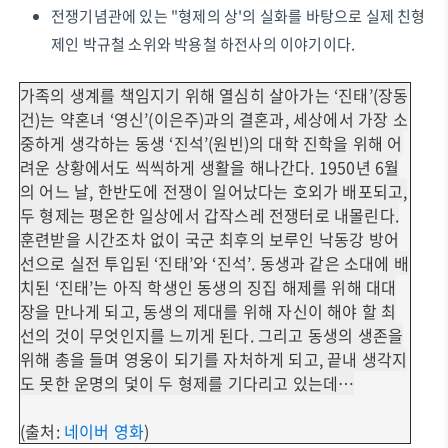
전쟁기념관에 있는 "형제의 상'의 실화를 바탕으로 실제 친형
제인 박규철 소위와 박용철 하전사의 이야기이다.
가족의 생계를 책임지기 위해 열심히 살아가는 ‘진태’(장동
건)는 약혼녀 ‘영신’(이은주)과의 결혼과, 세상에서 가장 소
중하게 생각하는 동생 ‘진석’(원빈)의 대학 진학을 위해 어
려운 상황에서도 씩씩하게 생활을 해나간다. 1950년 6월
의 어느 날, 한반도에 전쟁이 일어났다는 호외가 배포되고,
두 형제는 평온한 일상에서 갑작스레 전쟁터로 내몰린다.
훈련받을 시간조차 없이 국군 최후의 보루인 낙동강 방어
선으로 실전 투입된 ‘진태’와 ‘진석’. 동생과 같은 소대에 배
치된 ‘진태’는 아직 학생인 동생의 징집 해제를 위해 대대
장을 만나게 되고, 동생의 제대를 위해 자신이 해야 할 최
선의 것이 무엇인지를 느끼게 된다. 그리고 동생의 생존을
위해 총을 들며 영웅이 되기를 자처하게 되고, 끝내 생각지
도 못한 운명의 덫이 두 형제를 기다리고 있는데…
(출처:
네이버 영화
)