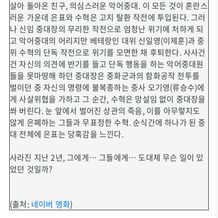
살아 돌아온 친구, 의심스러운 악어중대. 이 모든 것이 혼란스
러운 가운데 은표와 수혁은 고지 탈환 작전에 투입된다. 그러
나 신임 중대장의 무리한 작전으로 엄청난 위기에 처하게 되
고 악어중대의 어리지만 베테랑인 대위 신일영(이제훈)과 중
위 수혁의 단독 작전으로 위기를 모면한 채 후퇴한다. 사사건
건 자신의 의견에 반기를 들고 단독 행동을 하는 악어중대원
들을 못마땅해 하던 중대장은 중화군과의 함화공작 전투를
벌이던 중 자신의 명령에 불복종하는 중사 오기영(류승수)에
게 사살위협을 가하고 그 순간, 수혁은 망설임 없이 중대장을
쏴 버린다. 눈 앞에서 벌어진 상관의 죽음, 이를 아무렇지도
않게 은폐하는 그들과 무표정한 수혁. 순식간에 하나가 된 중
대 전체에 은표는 당혹감을 느낀다.
사라진 지난 2년, 그에게… 그들에게… 도대체 무슨 일이 있
었던 것일까?
(출처:
네이버 영화
)