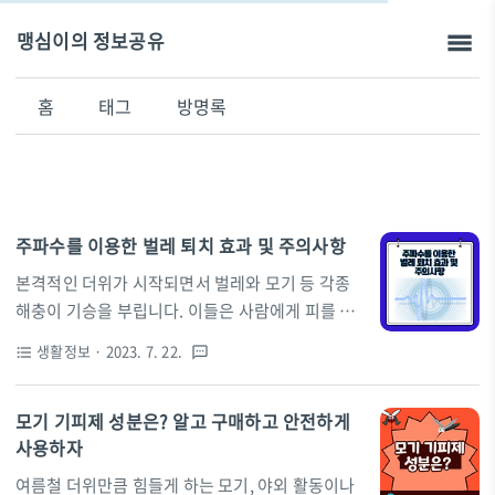
맹심이의 정보공유
홈
태그
방명록
주파수를 이용한 벌레 퇴치 효과 및 주의사항
본격적인 더위가 시작되면서 벌레와 모기 등 각종
해충이 기승을 부립니다. 이들은 사람에게 피를 빨
아먹어 질병을 옮기기도 하고, 심지어는 생명을 위
생활정보
· 2023. 7. 22.
format_list_bulleted
textsms
협하기도 합니다. 따라서 해충을 효과적으로 퇴치
하는 방법을 찾는 것은 여름철 필수입니다. 몸에 해
모기 기피제 성분은? 알고 구매하고 안전하게
로운 스프레이나 향은 되도록 쓰지 않으려고 찾아
사용하자
보니 주파수를 이용하면 벌레를 퇴치할 수 있다는
방법을 알게 되어 알아보았습니다. 주파수를 활용
여름철 더위만큼 힘들게 하는 모기, 야외 활동이나