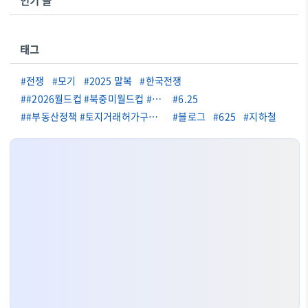
인기 글
태그
#전쟁
#모기
#2025 말복
#한국전쟁
##2026월드컵 #북중미월드컵 #FIFA월드컵 #월드컵 #월드컵32강 #축구 #축구소식 #축구뉴스 #국가대표 #월드컵일정 #월드컵결과 #우승후보 #브라질 #아르헨티나 #프랑스 #잉글랜드 #일본축구 #캐나다 #스포츠 #축구팬
#6.25
##부동산정책 #토지거래허가구역 #동탄부동산 #기흥부동산 #구리부동산 #부동산규제 #2026부동산
#블로그
#625
#지하철