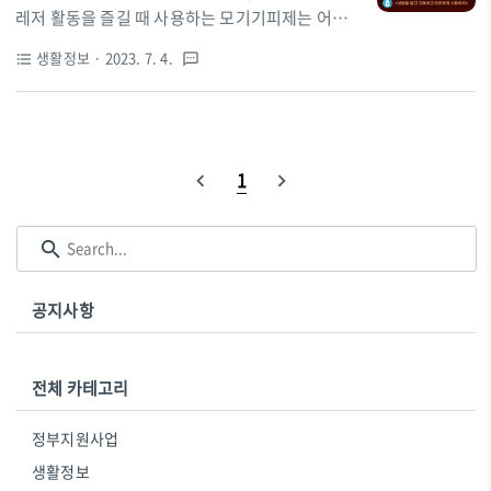
한 벌레 퇴치의 원리 주파수를 활용한 벌레 퇴치는
레저 활동을 즐길 때 사용하는 모기기피제는 어떤
초음파를 발생시키는 장치로 1950년대부터 연구
성분일까? 몸에는 해롭지 않을까? 오늘은 모기 기
생활정보
· 2023. 7. 4.
format_list_bulleted
textsms
되기 시작했으며, 1970년대부터는 상업적으로 판
피제에는 어떤 성분이 있는지 알아보려고 합니다.
매되기 시작 벌레가 특정 주파수를 싫어하는 성질
# 모기기피제는 무엇일까? 모기기피제는 말 그대
을 이용하여 벌레를 퇴치하는 방법 벌레는
로 직접 모기를 죽이는 효과는 없고 모기가 싫어하
20,000Hz에서 50,000Hz 사이의 주파수를 싫어함
는 물질을 피부, 옷 등에 뿌리거나 발라서 접근하지
이 주파수는 벌레의 청각에 매우 민감하..
1
못하도록 막아주는 용도로 사용되고 있습니다. 의
약외품으로 액체, 결제, 로션제, 분무형 등의 제형
이 있습니다. # 모기기피제 성분 모기 기피제 성분
은 크게 화학적 성분과 천연 성분으로 나뉩니다. 화
학적 성분의 모기 기피제 디에칠톨루아미드, 이카
공지사항
리딘, 피리트로이드, 이소프로필 메틸피라졸, 부틸
하이드로퀴논 아세테이트 등이 있습니다. 이 성분
들은 모기와 진드기, 파리 등을 ..
전체 카테고리
정부지원사업
생활정보